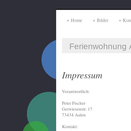
Home
Bilder
Kon
Ferienwohnung 
Impressum
Verantwortlich:
Peter
Fischer
Gerwiesenstr.
17
73434
Aalen
Kontakt: