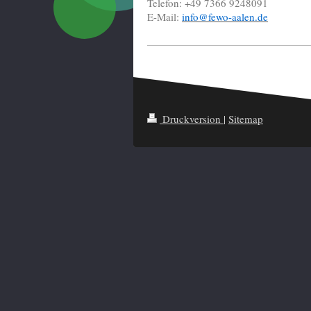
Telefon:
+49 7366 9248091
E-Mail:
info@fewo-aalen.de
Druckversion
|
Sitemap